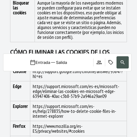
Bloquear
Aunque la mayoría de los navegadores modernos
las
se pueden configurar para evitar que se instalen
cookies
cookies en los dispositivos, eso puede obligar al
ajuste manual de determinadas preferencias
cada vez que se visite un sitio o página. Además,
algunos servicios y características pueden no
funcionar correctamente (por ejemplo, los inicios
de sesión con perfil).
CÓMO ELIMINAR LAS COOKIES DE LOS
NAVEGADORES MÁS COMUNES
Entrada — Salida
Chrome
http://support.google.com/chrome/answer/95647?
hl=es
Edge
https://support.microsoft.com/es-es/microsoft-
edge/eliminar-las-cookies-en-microsoft-edge-
63947406-40ac-c3b8-57b9-2a946a29ae09
Explorer
https://support.microsoft.com/es-
es/help/278835/how-to-delete-cookie-files-in-
internet-explorer
Firefox
https://www.mozilla.org/es-
ES/privacy/websites/#cookies