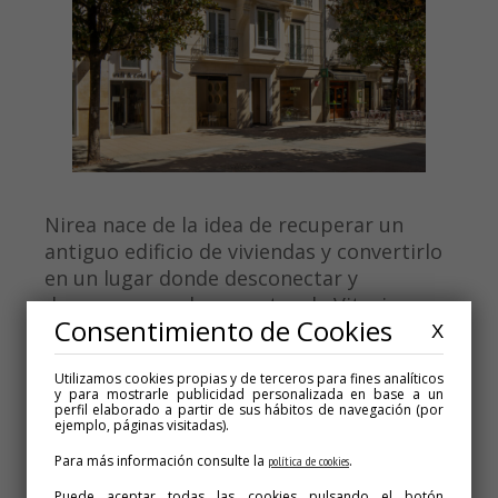
Nirea nace de la idea de recuperar
un
antiguo edificio de viviendas
y convertirlo
en un lugar donde
desconectar y
descansar en pleno centro de Vitoria-
Consentimiento de Cookies
Gasteiz.
X
Utilizamos cookies propias y de terceros para fines analíticos
y para mostrarle publicidad personalizada en base a un
La mitad de las habitaciones cuentan con
perfil elaborado a partir de sus hábitos de navegación (por
ejemplo, páginas visitadas).
los clásicos miradores blancos que
caracterizan la arquitectura del ensanche,
Para más información consulte la
.
política de cookies
un lugar único para contemplar el día a
Puede aceptar todas las cookies pulsando el botón