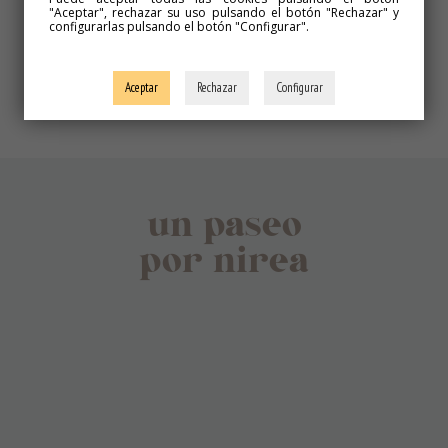
día de nuestra ciudad.
"Aceptar", rechazar su uso pulsando el botón "Rechazar" y
configurarlas pulsando el botón "Configurar".
RESERVAR
Aceptar
Rechazar
Configurar
un paseo
por nirea