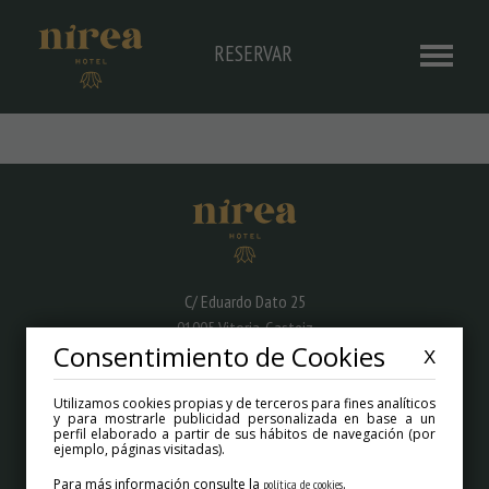
RESERVAR
C/ Eduardo Dato 25
01005 Vitoria-Gasteiz
Consentimiento de Cookies
X
info@nireahotel.com
Utilizamos cookies propias y de terceros para fines analíticos
y para mostrarle publicidad personalizada en base a un
+34 945 67 10 67
perfil elaborado a partir de sus hábitos de navegación (por
ejemplo, páginas visitadas).
Para más información consulte la
.
política de cookies