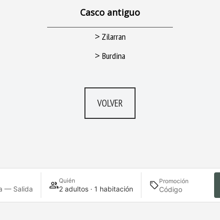
Casco antiguo
>
Zilarran
>
Burdina
VOLVER
Quién
Promoción
a — Salida
2 adultos · 1 habitación